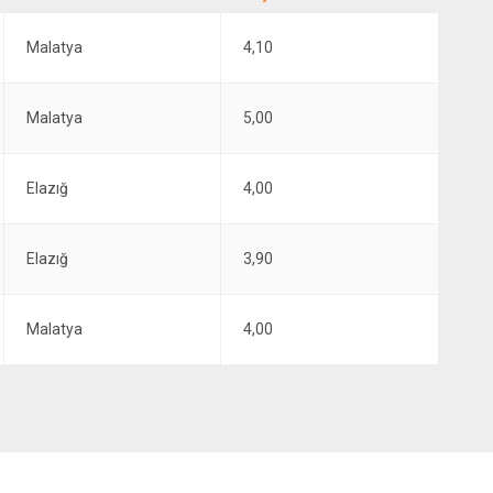
Malatya
4,10
Malatya
5,00
Elazığ
4,00
Elazığ
3,90
Malatya
4,00