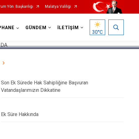
urum Yön. Başkanlığı
Malatya Valiliği
1
/
5
PHANE
GÜNDEM
İLETİŞİM
30
°C
Son Ek Sürede Hak Sahipliğine Başvuran
Vatandaşlarımızın Dikkatine
Ek Süre Hakkında