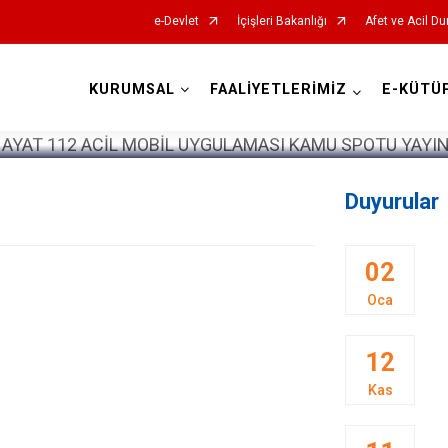
e-Devlet
İçişleri Bakanlığı
Afet ve Acil D
KURUMSAL
FAALİYETLERİMİZ
E-KÜTÜ
AFAD İl Müdürlükleri
Duyurular
02
Oca
12
Kas