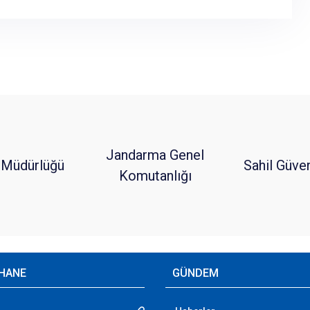
Jandarma Genel
 Müdürlüğü
Sahil Güve
Komutanlığı
HANE
GÜNDEM