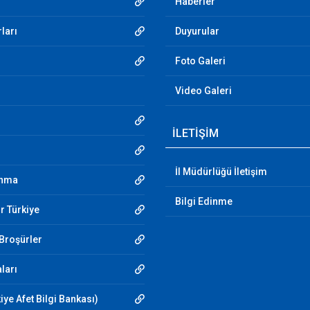
Haberler
ları
Duyurular
Foto Galeri
Video Galeri
İLETİŞİM
İl Müdürlüğü İletişim
unma
Bilgi Edinme
r Türkiye
 Broşürler
aları
iye Afet Bilgi Bankası)