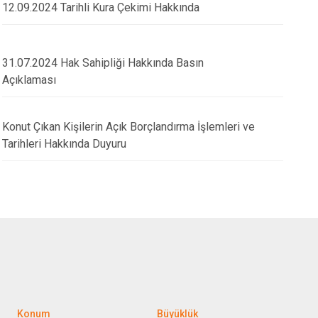
12.09.2024 Tarihli Kura Çekimi Hakkında
17.04.2025
31.07.2024 Hak Sahipliği Hakkında Basın
kan Yardımcımız Sayın Münir
Uluslararası İpekyol
Açıklaması
İlimizi Ziyaret Etti
Fuarındayız
Konut Çıkan Kişilerin Açık Borçlandırma İşlemleri ve
Tarihleri Hakkında Duyuru