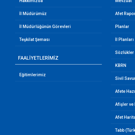
Hakkımızda
Mevzuat
İl Müdürümüz
Afet Rapor
İl Müdürlüğünün Görevleri
Planlar
Teşkilat Şeması
İl Planları
Sözlükler
FAALİYETLERİMİZ
KBRN
Eğitimlerimiz
Sivil Sav
Afete Hazı
Afişler ve
Afet Harit
Tabb (Türk