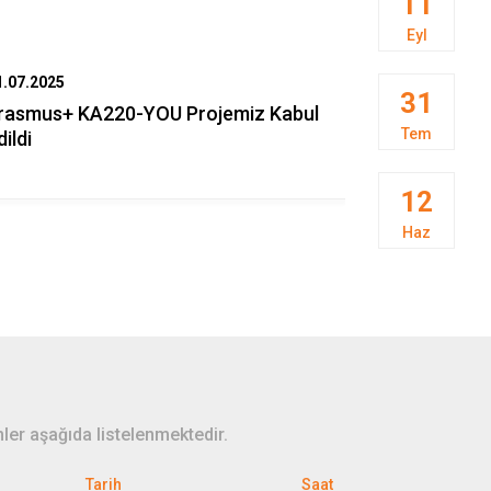
11
Eyl
1.07.2025
03.05.2025
31
rasmus+ KA220-YOU Projemiz Kabul
İçişleri Ba
Tem
dildi
KARALOĞLU 
12
Haz
ler aşağıda listelenmektedir.