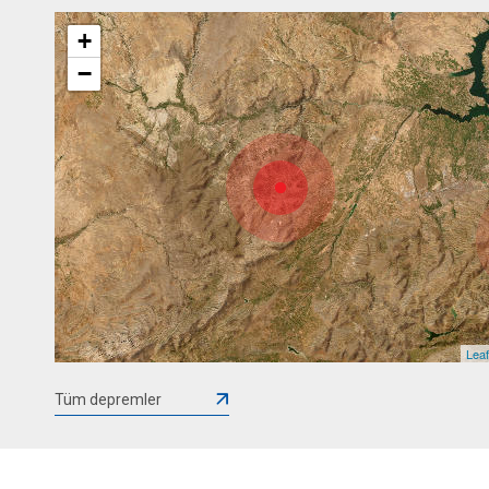
+
−
Leaf
Tüm depremler